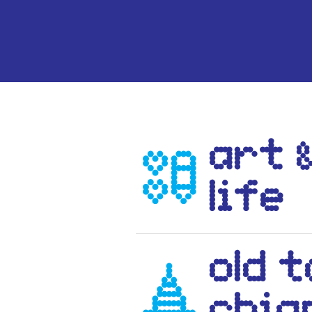
art 
life
old 
Chia