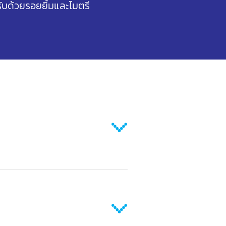
บด้วยรอยยิ้มและไมตรี