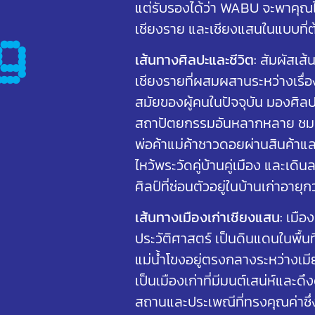
แต่รับรองได้ว่า WABU จะพาคุณไ
เชียงราย และเชียงแสนในแบบที่ต
g
เส้นทางศิลปะและชีวิต:
สัมผัสเส้
เชียงรายที่ผสมผสานระหว่างเรื่อ
สมัยของผู้คนในปัจจุบัน มองศิล
สถาปัตยกรรมอันหลากหลาย ชมภ
พ่อค้าแม่ค้าชาวดอยผ่านสินค้าแ
ไหว้พระวัดคู่บ้านคู่เมือง และเด
ศิลป์ที่ซ่อนตัวอยู่ในบ้านเก่าอายุก
เส้นทางเมืองเก่าเชียงแสน:
เมือง
ประวัติศาสตร์ เป็นดินแดนในพื้น
แม่น้ำโขงอยู่ตรงกลางระหว่างเมีย
เป็นเมืองเก่าที่มีมนต์เสน่ห์และด
สถานและประเพณีที่ทรงคุณค่าซึ่