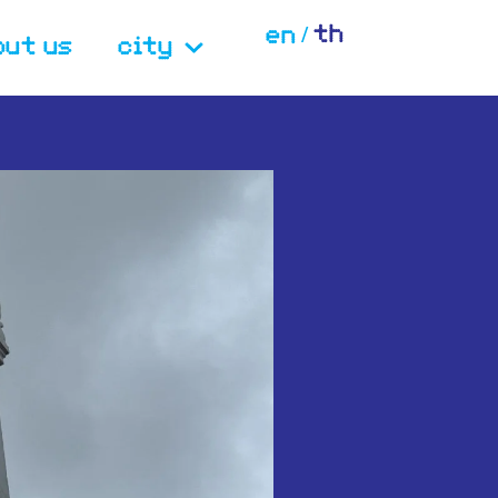
th
en
out us
city