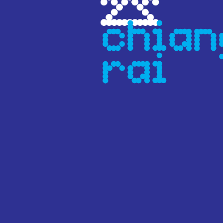
chian
rai